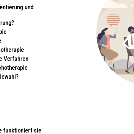
ientierung und
örung?
pie
e
otherapie
te Verfahren
chotherapie
piewahl?
funktioniert sie